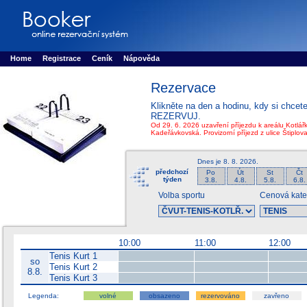
Booker online rezerva�n� syst�m
Nower systems s.r.o - Online rezerv
Rezervujse - Port�l pro online rezervace sportu
Sports booking system
Home
Registrace
Ceník
Nápověda
Rezervace
Klikněte na den a hodinu, kdy si chcet
REZERVUJ.
Od 29. 6. 2026 uzavření příjezdu k areálu Kotlářk
Kadeřávkovská. Provizorní příjezd z ulice Štiplov
Dnes je
8. 8. 2026
.
předchozí
Po
Út
St
Čt
týden
3.8.
4.8.
5.8.
6.8.
Volba sportu
Cenová kate
10:00
11:00
12:00
Tenis Kurt 1
so
Tenis Kurt 2
8.8.
Tenis Kurt 3
Legenda:
volné
obsazeno
rezervováno
zavřeno