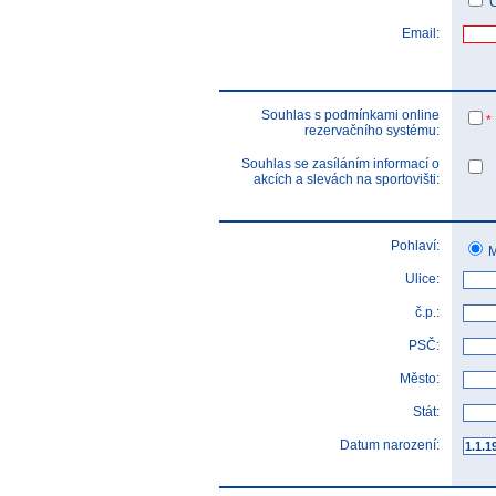
Č
Email:
Souhlas s podmínkami online
*
rezervačního systému:
Souhlas se zasíláním informací o
akcích a slevách na sportovišti:
Pohlaví:
M
Ulice:
č.p.:
PSČ:
Město:
Stát:
Datum narození: