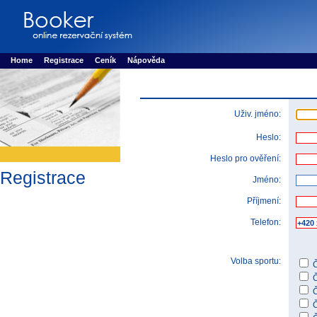
Booker online rezerva�n� syst�m
Nower systems s.r.o - Online rezerv
Rezervujse - Port�l pro online rezervace sportu
Sports booking system
Home
Registrace
Ceník
Nápověda
Uživ. jméno:
Heslo:
Heslo pro ověření:
Registrace
Jméno:
Příjmení:
Telefon:
Volba sportu:
Č
Č
Č