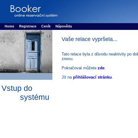
Booker online rezerva�n� syst�m
Nower systems s.r.o - Online rezerv
Rezervujse - Port�l pro online rezervace sportu
Sports booking system
Home
Registrace
Ceník
Nápověda
Vaše relace vypršela...
Tato relace byla z důvodu neaktivity po do
znovu.
Pokračovat můžete
zde
.
Jít na
přihlášovací stránku
.
Vstup do
systému