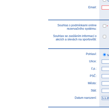
Č
Email:
Souhlas s podmínkami online
*
rezervačního systému:
Souhlas se zasíláním informací o
akcích a slevách na sportovišti:
Pohlaví:
M
Ulice:
č.p.:
PSČ:
Město:
Stát:
Datum narození: