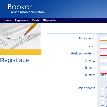
Booker online rezerva�n� syst�m
Nower systems s.r.o - Online rezerv
Rezervujse - Port�l pro online rezervace sportu
Sports booking system
Home
Registrace
Ceník
Nápověda
Uživ. jméno:
Heslo:
Heslo pro ověření:
Registrace
Jméno:
Příjmení:
Telefon:
Volba sportu:
Č
Č
Č