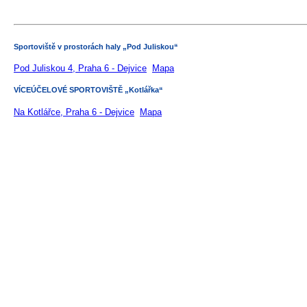
Sportoviště v prostorách haly „Pod Juliskou“
Pod Juliskou 4, Praha 6 - Dejvice
Mapa
VÍCEÚČELOVÉ SPORTOVIŠTĚ „Kotlářka“
Na Kotlářce, Praha 6 - Dejvice
Mapa