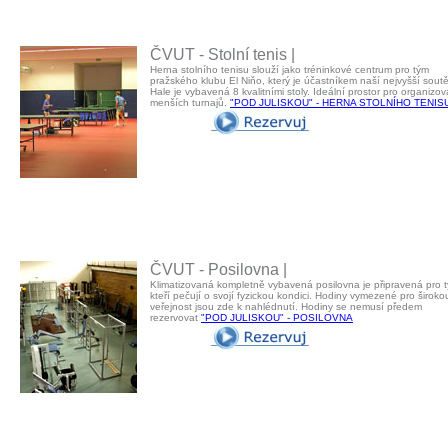
ČVUT - Stolní tenis |
Herna stolního tenisu slouží jako tréninkové centrum pro tým
pražského klubu El Niňo, který je účastníkem naší nejvyšší sout
Hale je vybavená 8 kvalitními stoly. Ideální prostor pro organizov
menších turnajů.
"POD JULISKOU" - HERNA STOLNÍHO TENIS
ČVUT - Posilovna |
Klimatizovaná kompletně vybavená posilovna je připravená pro t
kteří pečují o svojí fyzickou kondici. Hodiny vymezené pro široko
veřejnost jsou zde k nahlédnutí. Hodiny se nemusí předem
rezervovat
"POD JULISKOU" - POSILOVNA