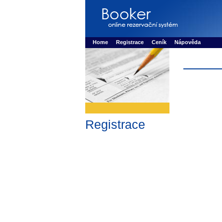
Booker online rezerva�n� syst�m
Nower sys
Rezervujse - Port�l pro online rezervace sport
Home
Registrace
Ceník
Nápověda
Registrace