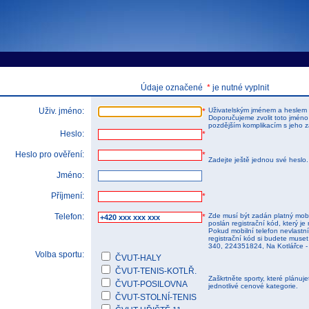
tems s.r.o - Online rezerva�n� syst�my
u
Sports booking system
Údaje označené
*
je nutné vyplnit
Uživ. jméno:
Uživatelským jménem a heslem 
*
Doporučujeme zvolit toto jméno
pozdějším komplikacím s jeho 
Heslo:
*
Heslo pro ověření:
*
Zadejte ještě jednou své heslo
Jméno:
Příjmení:
*
Telefon:
Zde musí být zadán platný mobi
*
poslán registrační kód, který je 
Pokud mobilní telefon nevlastnít
registrační kód si budete muset 
340, 224351824, Na Kotlářce -
Volba sportu:
ČVUT-HALY
ČVUT-TENIS-KOTLŘ.
Zaškrtněte sporty, které plánuj
ČVUT-POSILOVNA
jednotlivé cenové kategorie.
ČVUT-STOLNÍ-TENIS