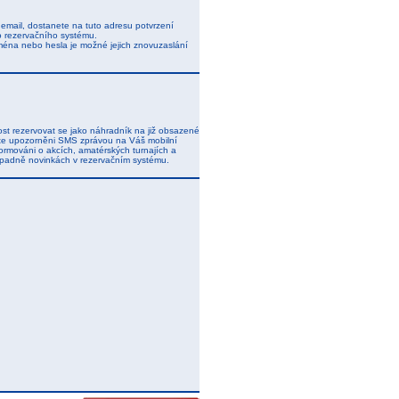
j email, dostanete na tuto adresu potvrzení
o rezervačního systému.
ména nebo hesla je možné jejich znovuzaslání
t rezervovat se jako náhradník na již obsazené
dete upozorněni SMS zprávou na Váš mobilní
ormováni o akcích, amatérských turnajích a
řípadně novinkách v rezervačním systému.