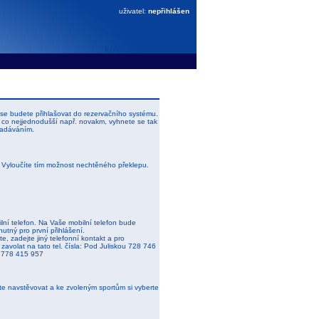
uživatel:
nepřihlášen
se budete přihlašovat do rezervačního systému.
 co nejjednodušší např. novakm, vyhnete se tak
zadáváním.
. Vyloučíte tím možnost nechtěného překlepu.
lní telefon. Na Vaše mobilní telefon bude
nutný pro první přihlášení.
e, zadejte jiný telefonní kontakt a pro
zavolat na tato tel. čísla: Pod Juliskou 728 746
 778 415 957
ete navstěvovat a ke zvoleným sportům si vyberte