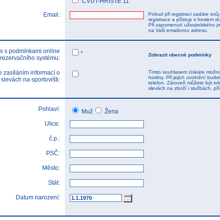
ČVUT-HŘIŠTĚ 11
Email:
Pokud při registraci zadáte svů
registrace a přístup s heslem d
Při zapomenutí uživatelského j
na Vaši emailovou adresu.
s s podmínkami online
*
Zobrazit obecné podmínky
rezervačního systému:
 zasíláním informací o
Tímto souhlasem získáte možnos
hodiny. Při jejich uvolnění bu
 slevách na sportovišti:
telefon. Zároveň můžete být inf
slevách na zboží i službách, p
Pohlaví:
Muž
Žena
Ulice:
č.p.:
PSČ:
Město:
Stát:
Datum narození: