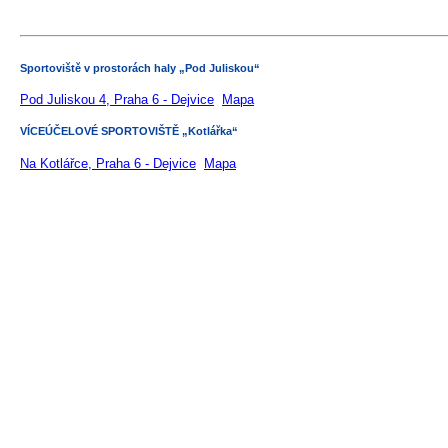
Sportoviště v prostorách haly „Pod Juliskou“
Pod Juliskou 4, Praha 6 - Dejvice
Mapa
VÍCEÚČELOVÉ SPORTOVIŠTĚ „Kotlářka“
Na Kotlářce, Praha 6 - Dejvice
Mapa