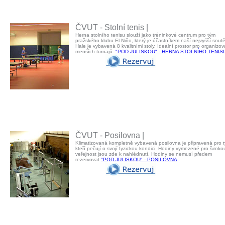
ČVUT - Stolní tenis |
Herna stolního tenisu slouží jako tréninkové centrum pro tým
pražského klubu El Niňo, který je účastníkem naší nejvyšší sout
Hale je vybavená 8 kvalitními stoly. Ideální prostor pro organizov
menších turnajů.
"POD JULISKOU" - HERNA STOLNÍHO TENIS
ČVUT - Posilovna |
Klimatizovaná kompletně vybavená posilovna je připravená pro t
kteří pečují o svojí fyzickou kondici. Hodiny vymezené pro široko
veřejnost jsou zde k nahlédnutí. Hodiny se nemusí předem
rezervovat
"POD JULISKOU" - POSILOVNA