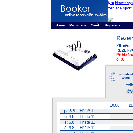
Booker online rezerva�n� syst�m
Nower sys
Rezervujse - Port�l pro online rezervace sport
Home
Registrace
Ceník
Nápověda
Rezer
Klikněte 
REZERV
Přihlašov
č. 9.
předchozí
týden
Volb
10:00
11
po 3.8.
Hřiště 11
út 4.8.
Hřiště 11
st 5.8.
Hřiště 11
čt 6.8.
Hřiště 11