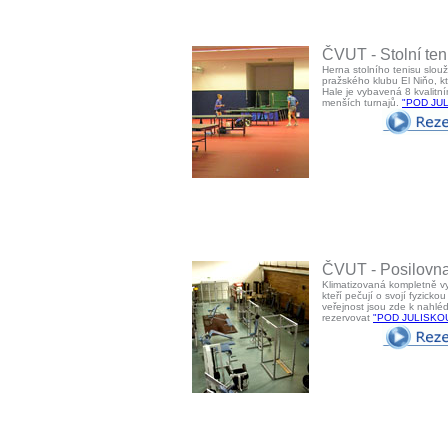
ČVUT - Stolní teni
Herna stolního tenisu slouž
pražského klubu El Niňo, k
Hale je vybavená 8 kvalitní
menších turnajů.
"POD JU
ČVUT - Posilovna
Klimatizovaná kompletně vy
kteří pečují o svojí fyzick
veřejnost jsou zde k nahl
rezervovat
"POD JULISKO