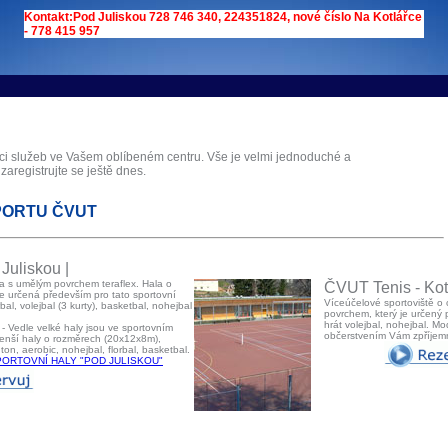
tems s.r.o - Online rezerva�n� syst�my
Kontakt:Pod Juliskou 728 746 340, 224351824, nové číslo Na Kotlářce
u
Sports booking system
- 778 415 957
aci služeb ve Vašem oblíbeném centru. Vše je velmi jednoduché a
 zaregistrujte se ještě dnes.
PORTU ČVUT
Juliskou |
a s umělým povrchem teraflex. Hala o
ČVUT Tenis - Kotl
e určená především pro tato sportovní
Víceúčelové sportoviště o
rbal, volejbal (3 kurty), basketbal, nohejbal
povrchem, který je určený 
hrát volejbal, nohejbal. M
- Vedle velké haly jsou ve sportovním
občerstvením Vám zpříjemn
menší haly o rozměrech (20x12x8m),
ton, aerobic, nohejbal, florbal, basketbal.
PORTOVNÍ HALY "POD JULISKOU"