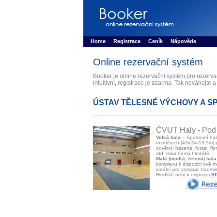
Booker online rezerva�n� syst�m
Nower sys
Rezervujse - Port�l pro online rezervace sport
Home
Registrace
Ceník
Nápověda
Online rezervační systém
Booker je online rezervační systém pro rezerv
intuitivní, registrace je zdarma. Tak neváhejte a
ÚSTAV TĚLESNÉ VÝCHOVY A S
ČVUT Haly - Pod 
Velká hala
– Sportovní hal
rozměrech (43x24x13,5m) j
odvětví: házená, futsal, flo
atd. Hala nemá hlediště.
Malá (modrá, zelená) hala
komplexu k dispozici dvě 
ideální pro volejbal, badmin
Hlediště není k dispozici.
S