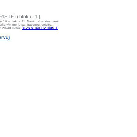
ŠTĚ u bloku 11 |
tě č.6 u bloku č.11. Nově zrekonstruované
rčeným pro futsal, házenou, volejbal,
ch 20x40 metrů.
ÚTVS STRAHOV HŘIŠTĚ