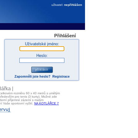
uživatel:
nepřihlášen
Přihlášení
Uživatelské jméno:
Heslo:
Zapomněli jste heslo?
Registrace
ářka |
 celkovém rozměru 60 x 40 metrů s umělým
především pro tenis (3 kurty). Možné zde
oderní příjemné zázemí s malým
í Vaše sportovní vyžití.
NA KOTLÁŘCE 7