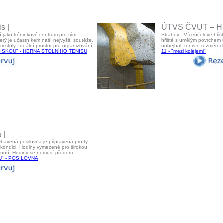
s |
ÚTVS ČVUT – HŘI
í jako tréninkové centrum pro tým
Strahov - Víceúčelové hřiš
terý je účastníkem naší nejvyšší soutěže.
hřiště s umělým povrchem u
mi stoly. Ideální prostor pro organizování
nohejbal, tenis o rozměre
LISKOU" - HERNA STOLNÍHO TENISU
11 - "mezi kolejemi"
 |
bavená posilovna je připravená pro ty,
ou kondici. Hodiny vymezené pro širokou
édnutí. Hodiny se nemusí předem
U" - POSILOVNA