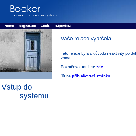
Booker online rezerva�n� syst�m
Nower systems s.r.o - Online rezerv
Rezervujse - Port�l pro online rezervace sportu
Sports booking system
Home
Registrace
Ceník
Nápověda
Vaše relace vypršela...
Tato relace byla z důvodu neaktivity po do
znovu.
Pokračovat můžete
zde
.
Jít na
přihlášovací stránku
.
Vstup do
systému