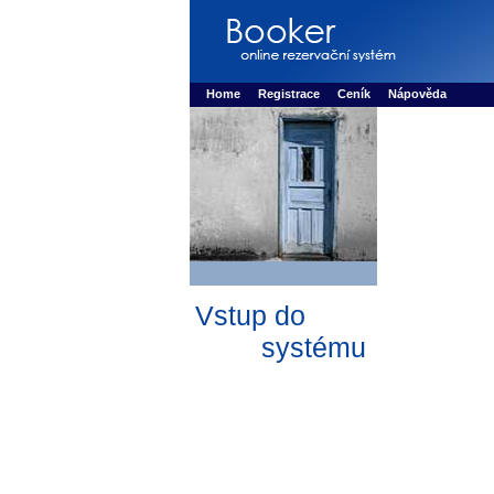
Booker online rezerva�n� syst�m
Nower sys
Rezervujse - Port�l pro online rezervace sport
Home
Registrace
Ceník
Nápověda
Vstup do
systému