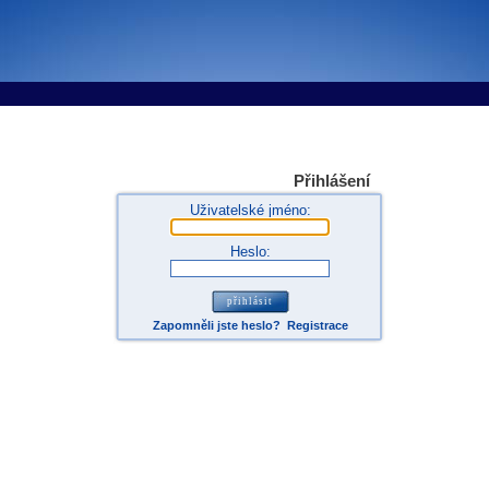
tems s.r.o - Online rezerva�n� syst�my
u
Sports booking system
Přihlášení
Uživatelské jméno:
Heslo:
Zapomněli jste heslo?
Registrace