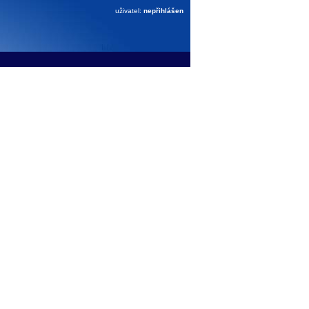
uživatel:
nepřihlášen