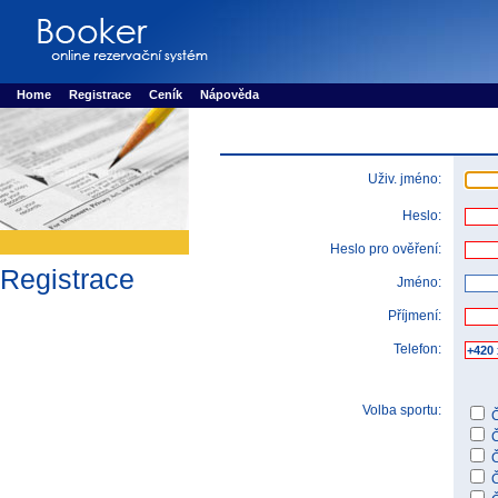
Booker online rezerva�n� syst�m
Nower systems s.r.o - Online rezerv
Rezervujse - Port�l pro online rezervace sportu
Sports booking system
Home
Registrace
Ceník
Nápověda
Uživ. jméno:
Heslo:
Heslo pro ověření:
Registrace
Jméno:
Příjmení:
Telefon:
Volba sportu:
Č
Č
Č