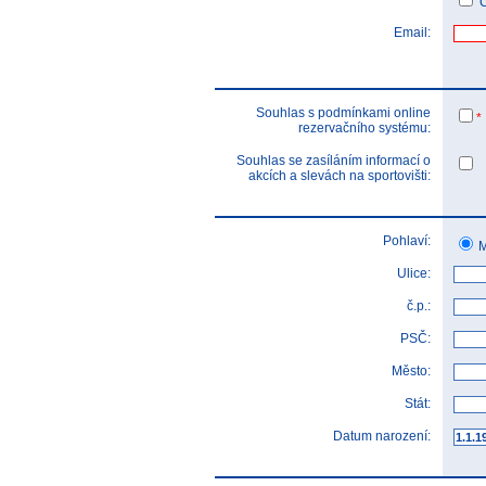
Č
Email:
Souhlas s podmínkami online
*
rezervačního systému:
Souhlas se zasíláním informací o
akcích a slevách na sportovišti:
Pohlaví:
M
Ulice:
č.p.:
PSČ:
Město:
Stát:
Datum narození: