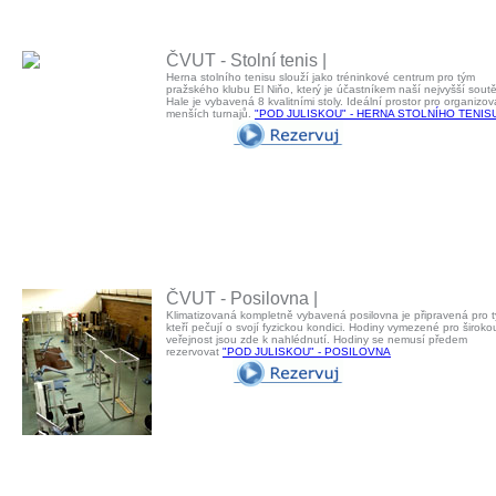
ČVUT - Stolní tenis |
Herna stolního tenisu slouží jako tréninkové centrum pro tým
pražského klubu El Niňo, který je účastníkem naší nejvyšší sout
Hale je vybavená 8 kvalitními stoly. Ideální prostor pro organizov
menších turnajů.
"POD JULISKOU" - HERNA STOLNÍHO TENIS
ČVUT - Posilovna |
Klimatizovaná kompletně vybavená posilovna je připravená pro t
kteří pečují o svojí fyzickou kondici. Hodiny vymezené pro široko
veřejnost jsou zde k nahlédnutí. Hodiny se nemusí předem
rezervovat
"POD JULISKOU" - POSILOVNA