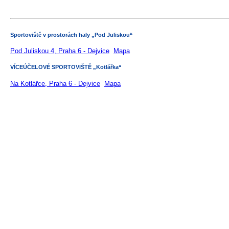
Sportoviště v prostorách haly „Pod Juliskou“
Pod Juliskou 4, Praha 6 - Dejvice
Mapa
VÍCEÚČELOVÉ SPORTOVIŠTĚ „Kotlářka“
Na Kotlářce, Praha 6 - Dejvice
Mapa