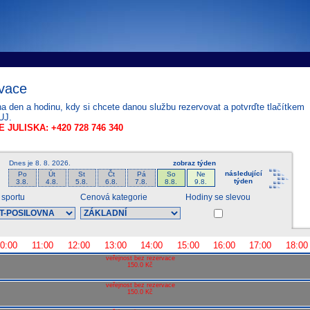
tems s.r.o - Online rezerva�n� syst�my
u
Sports booking system
vace
na den a hodinu, kdy si chcete danou službu rezervovat a potvrďte tlačítkem
UJ.
 JULISKA: +420 728 746 340
Dnes je
8. 8. 2026
.
zobraz týden
následující
Po
Út
St
Čt
Pá
So
Ne
týden
3.8.
4.8.
5.8.
6.8.
7.8.
8.8.
9.8.
 sportu
Cenová kategorie
Hodiny se slevou
0:00
11:00
12:00
13:00
14:00
15:00
16:00
17:00
18:00
veřejnost bez rezervace
150.0 Kč
veřejnost bez rezervace
150.0 Kč