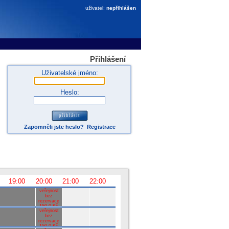
uživatel:
nepřihlášen
Přihlášení
Uživatelské jméno:
Heslo:
Zapomněli jste heslo?
Registrace
19:00
20:00
21:00
22:00
veřejnost
bez
rezervace
150.0 Kč
veřejnost
bez
rezervace
150.0 Kč