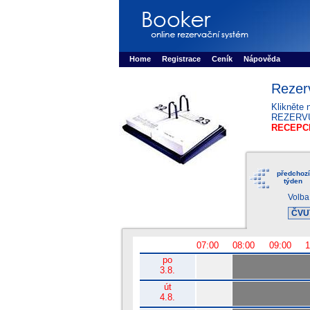
Booker online rezerva�n� syst�m
Nower sys
Rezervujse - Port�l pro online rezervace sport
Home
Registrace
Ceník
Nápověda
Rezer
Klikněte 
REZERV
RECEPCE
předchozí
týden
Volba
07:00
08:00
09:00
1
po
Posilovna
3.8.
út
Posilovna
4.8.