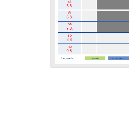
st
Posilovna
5.8.
čt
Posilovna
6.8.
pá
Posilovna
7.8.
so
Posilovna
8.8.
ne
Posilovna
9.8.
Legenda:
volné
obsazeno