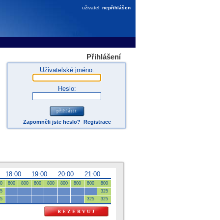
uživatel:
nepřihlášen
Přihlášení
Uživatelské jméno:
Heslo:
Zapomněli jste heslo?
Registrace
18:00
19:00
20:00
21:00
0
800
800
800
800
800
800
800
800
5
325
5
325
325