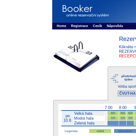
Booker online rezerva�n� syst�m
Nower sys
Rezervujse - Port�l pro online rezervace sport
Home
Registrace
Ceník
Nápověda
Rezer
Klikněte 
REZERV
RECEPCE
předchozí
týden
Volba spor
7:00
8:00
Velká hala
800
800
800
po
Modrá hala
325
325
325
10.8.
Zelená hala
Legenda:
volné
obsazeno