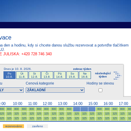
tems s.r.o - Online rezerva�n� syst�my
u
Sports booking system
vace
na den a hodinu, kdy si chcete danou službu rezervovat a potvrďte tlačítkem
UJ.
 JULISKA: +420 728 746 340
Dnes je
10. 8. 2026
.
zobraz týden
následující
Po
Út
St
Čt
Pá
So
Ne
týden
10.8.
11.8.
12.8.
13.8.
14.8.
15.8.
16.8.
tu
Cenová kategorie
Hodiny se slevou
9:00
10:00
11:00
12:00
13:00
14:00
15:00
16:00
17:00
800
800
800
800
800
800
800
800
800
800
800
800
800
800
80
325
325
325
325
325
325
325
325
325
325
325
325
325
325
325
325
325
32
325
325
325
325
325
325
325
325
325
325
325
325
325
325
325
325
325
32
rezervováno
zavřeno