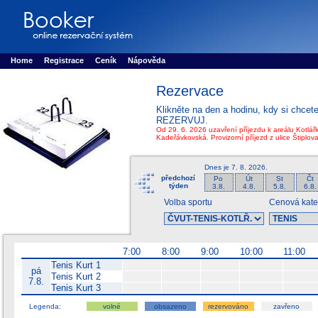
Booker online rezerva�n� syst�m
Nower systems s.r.o - Online rezerv
Rezervujse - Port�l pro online rezervace sportu
Sports booking system
Home
Registrace
Ceník
Nápověda
Rezervace
Klikněte na den a hodinu, kdy si chcet
REZERVUJ.
Od 29. 6. 2026 uzavření příjezdu k areálu Kotlářk
Kadeřávkovská. Provizorní příjezd z ulice Štiplov
Dnes je
7. 8. 2026
.
předchozí
Po
Út
St
Čt
týden
3.8.
4.8.
5.8.
6.8.
Volba sportu
Cenová kate
7:00
8:00
9:00
10:00
11:00
Tenis Kurt 1
pá
Tenis Kurt 2
7.8.
Tenis Kurt 3
Legenda:
volné
obsazeno
rezervováno
zavřeno