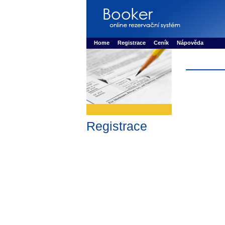
Booker online rezerva�n� syst�m
Nower sys
Rezervujse - Port�l pro online rezervace sport
Home
Registrace
Ceník
Nápověda
Registrace