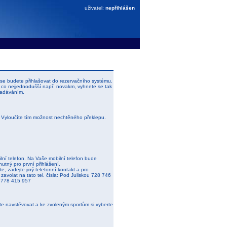
uživatel:
nepřihlášen
se budete přihlašovat do rezervačního systému.
 co nejjednodušší např. novakm, vyhnete se tak
zadáváním.
. Vyloučíte tím možnost nechtěného překlepu.
lní telefon. Na Vaše mobilní telefon bude
nutný pro první přihlášení.
e, zadejte jiný telefonní kontakt a pro
zavolat na tato tel. čísla: Pod Juliskou 728 746
 778 415 957
ete navstěvovat a ke zvoleným sportům si vyberte