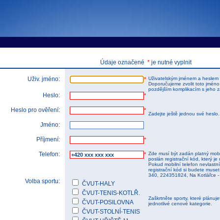
tems s.r.o - Online rezerva�n� syst�my
u
Sports booking system
Údaje označené
*
je nutné vyplnit
Uživ. jméno:
Uživatelským jménem a heslem 
*
Doporučujeme zvolit toto jméno
pozdějším komplikacím s jeho 
Heslo:
*
Heslo pro ověření:
*
Zadejte ještě jednou své heslo
Jméno:
Příjmení:
*
Telefon:
Zde musí být zadán platný mobi
*
poslán registrační kód, který je 
Pokud mobilní telefon nevlastnít
registrační kód si budete muset 
340, 224351824, Na Kotlářce -
Volba sportu:
ČVUT-HALY
ČVUT-TENIS-KOTLŘ.
Zaškrtněte sporty, které plánuj
ČVUT-POSILOVNA
jednotlivé cenové kategorie.
ČVUT-STOLNÍ-TENIS