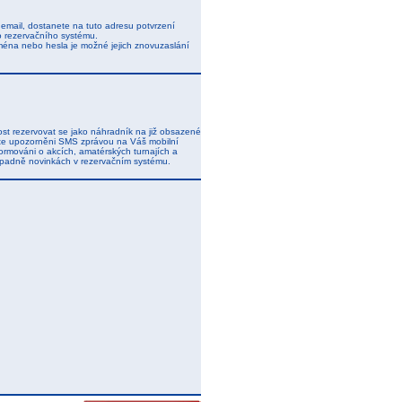
j email, dostanete na tuto adresu potvrzení
o rezervačního systému.
ména nebo hesla je možné jejich znovuzaslání
t rezervovat se jako náhradník na již obsazené
dete upozorněni SMS zprávou na Váš mobilní
ormováni o akcích, amatérských turnajích a
řípadně novinkách v rezervačním systému.