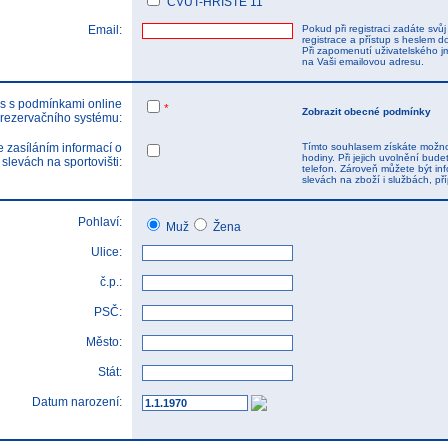
ČVUT-HŘIŠTĚ 11
Email:
Pokud při registraci zadáte svů
registrace a přístup s heslem d
Při zapomenutí uživatelského j
na Vaši emailovou adresu.
s s podmínkami online
*
Zobrazit obecné podmínky
rezervačního systému:
 zasíláním informací o
Tímto souhlasem získáte možnos
hodiny. Při jejich uvolnění bu
 slevách na sportovišti:
telefon. Zároveň můžete být inf
slevách na zboží i službách, p
Pohlaví:
Muž
Žena
Ulice:
č.p.:
PSČ:
Město:
Stát:
Datum narození: