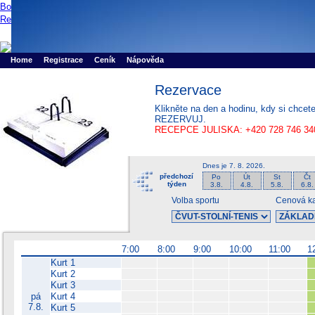
Booker online rezerva�n� syst�m
Nower systems s.r.o - Online rezerv
Rezervujse - Port�l pro online rezervace sportu
Sports booking system
Home
Registrace
Ceník
Nápověda
Rezervace
Klikněte na den a hodinu, kdy si chcet
REZERVUJ.
RECEPCE JULISKA: +420 728 746 34
Dnes je
7. 8. 2026
.
předchozí
Po
Út
St
Čt
týden
3.8.
4.8.
5.8.
6.8.
Volba sportu
Cenová ka
7:00
8:00
9:00
10:00
11:00
1
Kurt 1
Kurt 2
Kurt 3
pá
Kurt 4
7.8.
Kurt 5