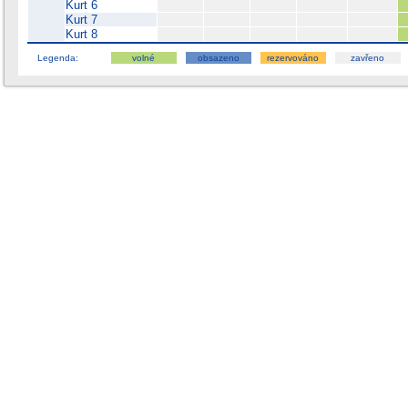
Kurt 6
Kurt 7
Kurt 8
Legenda:
volné
obsazeno
rezervováno
zavřeno